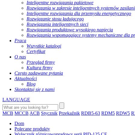
Inteligentne rozwiązania pakietowe
Rozwiązania w zakresie inteligentnych systemów zasila
Inteligentne rozwiązania dla przemysłu energetycznego
Rozwiązanie stosu ładującego
Rozwiązania inteligentnych sieci
Rozwiązania produktowe wysokiego napięcia
Rozwiązania wspomagające systemy mechaniczne dla p
Praca
Wszystkie katalogi
Certyfikat
O nas
Przegląd firmy
Kultura firmy
Często zadawane pytania
Aktualności
Blog
Skontaktuj się z nami
LANGUAGE
MCB
MCCB
ACB
Stycznik
Przekaźnik
RDB5-63
RDM5
RDW5
R
Dom
Polecane produkty
Wyłącznik różnicowoprądowy serii PID-125 CE