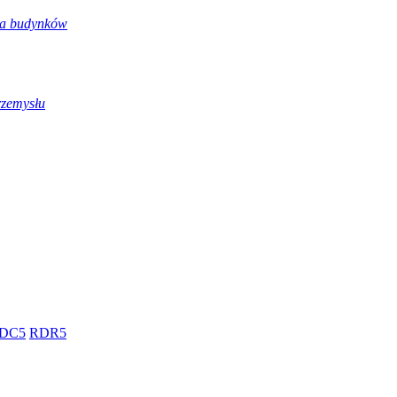
nia budynków
rzemysłu
DC5
RDR5