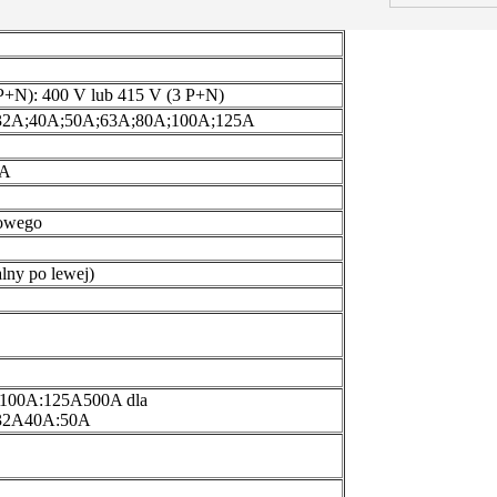
P+N): 400 V lub 415 V (3 P+N)
32A;40A;50A;63A;80A;100A;125A
mA
sowego
lny po lewej)
A:100A:125A500A dla
32A40A:50A