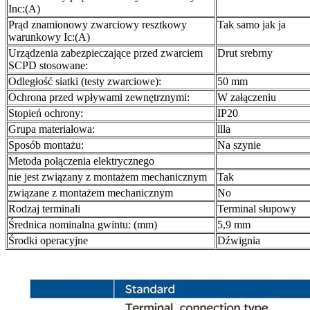
Inc:(A)
Prąd znamionowy zwarciowy resztkowy
Tak samo jak ja
warunkowy Ic:(A)
Urządzenia zabezpieczające przed zwarciem
Drut srebrny
SCPD stosowane:
Odległość siatki (testy zwarciowe):
50 mm
Ochrona przed wpływami zewnętrznymi:
W załączeniu
Stopień ochrony:
IP20
Grupa materiałowa:
llla
Sposób montażu:
Na szynie
Metoda połączenia elektrycznego
nie jest związany z montażem mechanicznym
Tak
związane z montażem mechanicznym
No
Rodzaj terminali
Terminal słupowy
Średnica nominalna gwintu: (mm)
5,9 mm
Środki operacyjne
Dźwignia