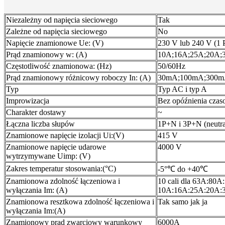
Niezależny od napięcia sieciowego
Tak
Zależne od napięcia sieciowego
No
Napięcie znamionowe Ue: (V)
230 V lub 240 V (1 
Prąd znamionowy w: (A)
10A;16A;25A;20A;
Częstotliwość znamionowa: (Hz)
50/60Hz
Prąd znamionowy różnicowy roboczy In: (A)
30mA;100mA;300
Typ
Typ AC i typ A
Improwizacja
Bez opóźnienia cza
Charakter dostawy
~
Łączna liczba słupów
1P+N i 3P+N (neutra
Znamionowe napięcie izolacji Ui:(V)
415 V
Znamionowe napięcie udarowe
4000 V
wytrzymywane Uimp: (V)
Zakres temperatur stosowania:(°C)
-5°℃ do +40℃
Znamionowa zdolność łączeniowa i
10 cali dla 63A:80
wyłączania Im: (A)
10A:16A:25A:20A:
Znamionowa resztkowa zdolność łączeniowa i
Tak samo jak ja
wyłączania Im:(A)
Znamionowy prąd zwarciowy warunkowy
6000A