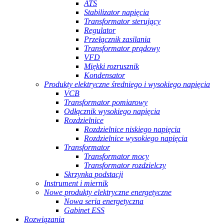
ATS
Stabilizator napięcia
Transformator sterujący
Regulator
Przełącznik zasilania
Transformator prądowy
VFD
Miękki rozrusznik
Kondensator
Produkty elektryczne średniego i wysokiego napięcia
VCB
Transformator pomiarowy
Odłącznik wysokiego napięcia
Rozdzielnice
Rozdzielnice niskiego napięcia
Rozdzielnice wysokiego napięcia
Transformator
Transformator mocy
Transformator rozdzielczy
Skrzynka podstacji
Instrument i miernik
Nowe produkty elektryczne energetyczne
Nowa seria energetyczna
Gabinet ESS
Rozwiązania