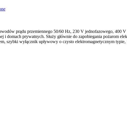
obwodów prądu przemiennego 50/60 Hz, 230 V jednofazowego, 400 V t
cznej i domach prywatnych. Służy głównie do zapobiegania pożarom
prądem, szybki wyłącznik upływowy o czysto elektromagnetycznym typi