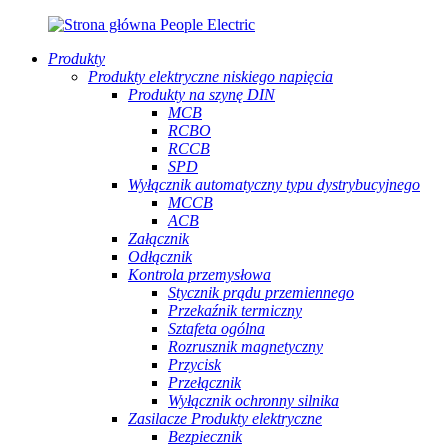
Produkty
Produkty elektryczne niskiego napięcia
Produkty na szynę DIN
MCB
RCBO
RCCB
SPD
Wyłącznik automatyczny typu dystrybucyjnego
MCCB
ACB
Załącznik
Odłącznik
Kontrola przemysłowa
Stycznik prądu przemiennego
Przekaźnik termiczny
Sztafeta ogólna
Rozrusznik magnetyczny
Przycisk
Przełącznik
Wyłącznik ochronny silnika
Zasilacze Produkty elektryczne
Bezpiecznik