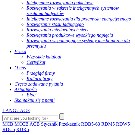
Inteligentne rozwiązania pakietowe
Rozwiązania w zakresie inteligentnych systemów
zasilania budynków
Inteligentne rozwiązania dla przemysłu energetycznego
Rozwiązanie stosu ładującego
Rozwiązania inteligentnych sieci
Rozwiązania produktowe wysokiego napięcia
Rozwiązania wspomagające systemy mechaniczne dla
przemysłu
Praca
Wszystkie katalogi
Certyfikat
O nas
Przegląd firmy
Kultura firmy
Często zadawane pytania
Aktualności
Blog
Skontaktuj się z nami
LANGUAGE
MCB
MCCB
ACB
Stycznik
Przekaźnik
RDB5-63
RDM5
RDW5
RDC5
RDR5