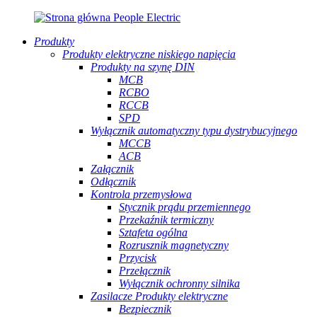
Produkty
Produkty elektryczne niskiego napięcia
Produkty na szynę DIN
MCB
RCBO
RCCB
SPD
Wyłącznik automatyczny typu dystrybucyjnego
MCCB
ACB
Załącznik
Odłącznik
Kontrola przemysłowa
Stycznik prądu przemiennego
Przekaźnik termiczny
Sztafeta ogólna
Rozrusznik magnetyczny
Przycisk
Przełącznik
Wyłącznik ochronny silnika
Zasilacze Produkty elektryczne
Bezpiecznik