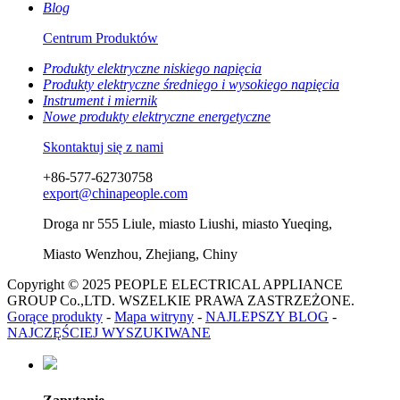
Blog
Centrum Produktów
Produkty elektryczne niskiego napięcia
Produkty elektryczne średniego i wysokiego napięcia
Instrument i miernik
Nowe produkty elektryczne energetyczne
Skontaktuj się z nami
+86-577-62730758
export@chinapeople.com
Droga nr 555 Liule, miasto Liushi, miasto Yueqing,
Miasto Wenzhou, Zhejiang, Chiny
Copyright © 2025 PEOPLE ELECTRICAL APPLIANCE
GROUP Co.,LTD. WSZELKIE PRAWA ZASTRZEŻONE.
Gorące produkty
-
Mapa witryny
-
NAJLEPSZY BLOG
-
NAJCZĘŚCIEJ WYSZUKIWANE