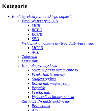
Kategorie
Produkty elektryczne niskiego napięcia
Produkty na szynę DIN
MCB
RCBO
RCCB
SPD
Wyłącznik automatyczny typu dystrybucyjnego
MCCB
ACB
Załącznik
Odłącznik
Kontrola przemysłowa
Stycznik prądu przemiennego
Przekaźnik termiczny
Sztafeta ogólna
Rozrusznik magnetyczny
Przycisk
Przełącznik
Wyłącznik ochronny silnika
Zasilacze Produkty elektryczne
Bezpiecznik
ATS