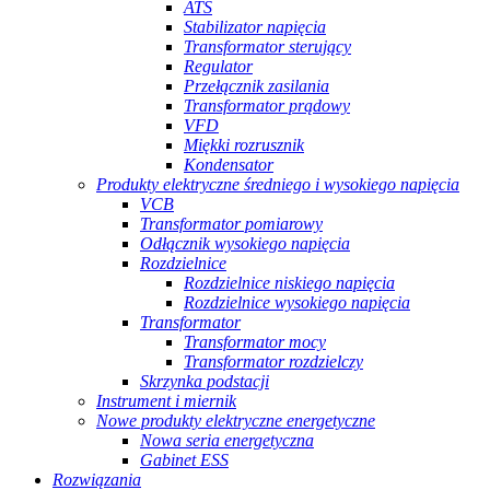
ATS
Stabilizator napięcia
Transformator sterujący
Regulator
Przełącznik zasilania
Transformator prądowy
VFD
Miękki rozrusznik
Kondensator
Produkty elektryczne średniego i wysokiego napięcia
VCB
Transformator pomiarowy
Odłącznik wysokiego napięcia
Rozdzielnice
Rozdzielnice niskiego napięcia
Rozdzielnice wysokiego napięcia
Transformator
Transformator mocy
Transformator rozdzielczy
Skrzynka podstacji
Instrument i miernik
Nowe produkty elektryczne energetyczne
Nowa seria energetyczna
Gabinet ESS
Rozwiązania