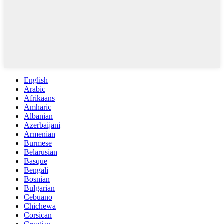
English
Arabic
Afrikaans
Amharic
Albanian
Azerbaijani
Armenian
Burmese
Belarusian
Basque
Bengali
Bosnian
Bulgarian
Cebuano
Chichewa
Corsican