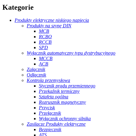
Kategorie
Produkty elektryczne niskiego napięcia
Produkty na szynę DIN
MCB
RCBO
RCCB
SPD
Wyłącznik automatyczny typu dystrybucyjnego
MCCB
ACB
Załącznik
Odłącznik
Kontrola przemysłowa
Stycznik prądu przemiennego
Przekaźnik termiczny
Sztafeta ogólna
Rozrusznik magnetyczny
Przycisk
Przełącznik
Wyłącznik ochronny silnika
Zasilacze Produkty elektryczne
Bezpiecznik
ATS