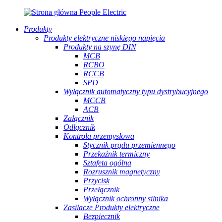
Produkty
Produkty elektryczne niskiego napięcia
Produkty na szynę DIN
MCB
RCBO
RCCB
SPD
Wyłącznik automatyczny typu dystrybucyjnego
MCCB
ACB
Załącznik
Odłącznik
Kontrola przemysłowa
Stycznik prądu przemiennego
Przekaźnik termiczny
Sztafeta ogólna
Rozrusznik magnetyczny
Przycisk
Przełącznik
Wyłącznik ochronny silnika
Zasilacze Produkty elektryczne
Bezpiecznik