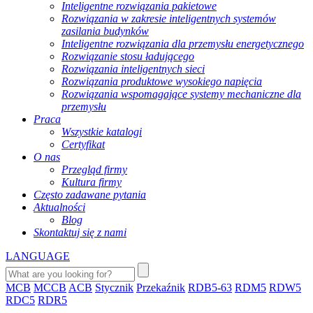
Inteligentne rozwiązania pakietowe
Rozwiązania w zakresie inteligentnych systemów
zasilania budynków
Inteligentne rozwiązania dla przemysłu energetycznego
Rozwiązanie stosu ładującego
Rozwiązania inteligentnych sieci
Rozwiązania produktowe wysokiego napięcia
Rozwiązania wspomagające systemy mechaniczne dla
przemysłu
Praca
Wszystkie katalogi
Certyfikat
O nas
Przegląd firmy
Kultura firmy
Często zadawane pytania
Aktualności
Blog
Skontaktuj się z nami
LANGUAGE
MCB
MCCB
ACB
Stycznik
Przekaźnik
RDB5-63
RDM5
RDW5
RDC5
RDR5