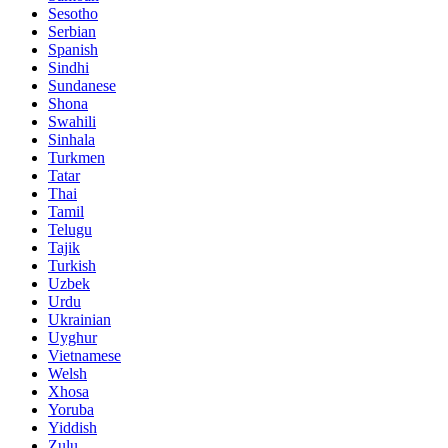
Sesotho
Serbian
Spanish
Sindhi
Sundanese
Shona
Swahili
Sinhala
Turkmen
Tatar
Thai
Tamil
Telugu
Tajik
Turkish
Uzbek
Urdu
Ukrainian
Uyghur
Vietnamese
Welsh
Xhosa
Yoruba
Yiddish
Zulu