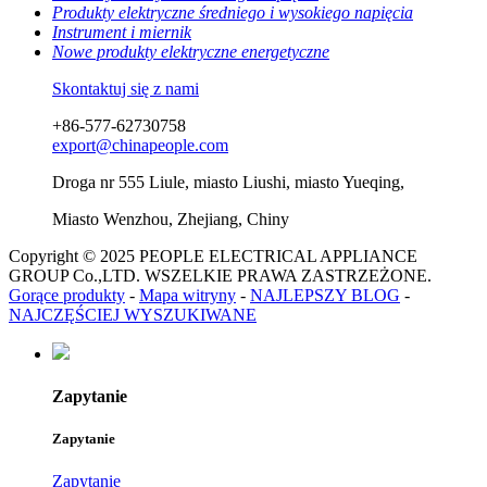
Produkty elektryczne średniego i wysokiego napięcia
Instrument i miernik
Nowe produkty elektryczne energetyczne
Skontaktuj się z nami
+86-577-62730758
export@chinapeople.com
Droga nr 555 Liule, miasto Liushi, miasto Yueqing,
Miasto Wenzhou, Zhejiang, Chiny
Copyright © 2025 PEOPLE ELECTRICAL APPLIANCE
GROUP Co.,LTD. WSZELKIE PRAWA ZASTRZEŻONE.
Gorące produkty
-
Mapa witryny
-
NAJLEPSZY BLOG
-
NAJCZĘŚCIEJ WYSZUKIWANE
Zapytanie
Zapytanie
Zapytanie