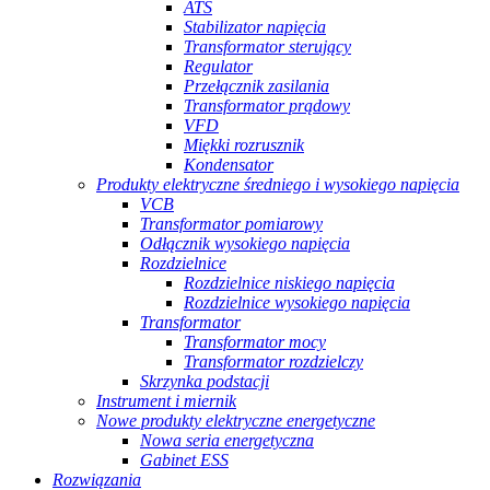
ATS
Stabilizator napięcia
Transformator sterujący
Regulator
Przełącznik zasilania
Transformator prądowy
VFD
Miękki rozrusznik
Kondensator
Produkty elektryczne średniego i wysokiego napięcia
VCB
Transformator pomiarowy
Odłącznik wysokiego napięcia
Rozdzielnice
Rozdzielnice niskiego napięcia
Rozdzielnice wysokiego napięcia
Transformator
Transformator mocy
Transformator rozdzielczy
Skrzynka podstacji
Instrument i miernik
Nowe produkty elektryczne energetyczne
Nowa seria energetyczna
Gabinet ESS
Rozwiązania