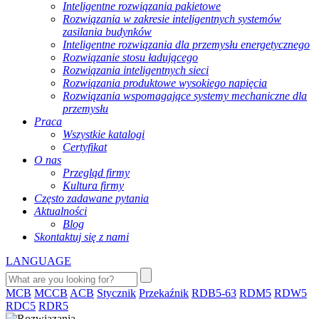
Inteligentne rozwiązania pakietowe
Rozwiązania w zakresie inteligentnych systemów
zasilania budynków
Inteligentne rozwiązania dla przemysłu energetycznego
Rozwiązanie stosu ładującego
Rozwiązania inteligentnych sieci
Rozwiązania produktowe wysokiego napięcia
Rozwiązania wspomagające systemy mechaniczne dla
przemysłu
Praca
Wszystkie katalogi
Certyfikat
O nas
Przegląd firmy
Kultura firmy
Często zadawane pytania
Aktualności
Blog
Skontaktuj się z nami
LANGUAGE
MCB
MCCB
ACB
Stycznik
Przekaźnik
RDB5-63
RDM5
RDW5
RDC5
RDR5