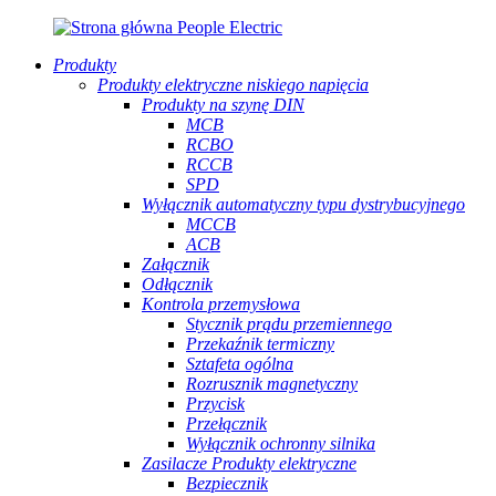
Produkty
Produkty elektryczne niskiego napięcia
Produkty na szynę DIN
MCB
RCBO
RCCB
SPD
Wyłącznik automatyczny typu dystrybucyjnego
MCCB
ACB
Załącznik
Odłącznik
Kontrola przemysłowa
Stycznik prądu przemiennego
Przekaźnik termiczny
Sztafeta ogólna
Rozrusznik magnetyczny
Przycisk
Przełącznik
Wyłącznik ochronny silnika
Zasilacze Produkty elektryczne
Bezpiecznik