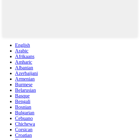
English
Arabic
Afrikaans
Amharic
Albanian
Azerbaijani
Armenian
Burmese
Belarusian
Basque
Bengali
Bosnian
Bulgarian
Cebuano
Chichewa
Corsican
Croatian