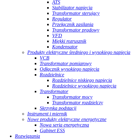
ATS
Stabilizator napięcia
Transformator sterujący
Regulator
Przełącznik zasilania
Transformator prądowy
VFD
Miękki rozrusznik
Kondensator
Produkty elektryczne średniego i wysokiego napięcia
VCB
Transformator pomiarowy
Odłącznik wysokiego napięcia
Rozdzielnice
Rozdzielnice niskiego napięcia
Rozdzielnice wysokiego napięcia
Transformator
Transformator mocy
Transformator rozdzielczy
Skrzynka podstacji
Instrument i miernik
Nowe produkty elektryczne energetyczne
Nowa seria energetyczna
Gabinet ESS
Rozwiązania