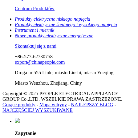
Centrum Produktów
Produkty elektryczne niskiego napięcia
Produkty elektryczne średniego i wysokiego napięcia
Instrument i miernik
Nowe produkty elektryczne energetyczne
Skontaktuj się z nami
+86-577-62730758
export@chinapeople.com
Droga nr 555 Liule, miasto Liushi, miasto Yueqing,
Miasto Wenzhou, Zhejiang, Chiny
Copyright © 2025 PEOPLE ELECTRICAL APPLIANCE
GROUP Co.,LTD. WSZELKIE PRAWA ZASTRZEŻONE.
Gorące produkty
-
Mapa witryny
-
NAJLEPSZY BLOG
-
NAJCZĘŚCIEJ WYSZUKIWANE
Zapytanie