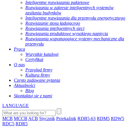
Inteligentne rozwiązania pakietowe
Rozwiązania w zakresie inteligentnych systemów
zasilania budynków
Inteligentne rozwiązania dla przemysłu energetycznego
Rozwiązanie stosu ładującego
Rozwiązania inteligentnych sieci
Rozwiązania produktowe wysokiego napięcia
Rozwiązania wspomagające systemy mechaniczne dla
przemysłu
Praca
Wszystkie katalogi
Certyfikat
O nas
Przegląd firmy
Kultura firmy
Często zadawane pytania
Aktualności
Blog
Skontaktuj się z nami
LANGUAGE
MCB
MCCB
ACB
Stycznik
Przekaźnik
RDB5-63
RDM5
RDW5
RDC5
RDR5