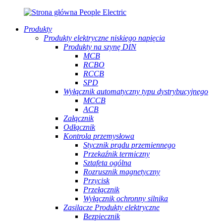
Produkty
Produkty elektryczne niskiego napięcia
Produkty na szynę DIN
MCB
RCBO
RCCB
SPD
Wyłącznik automatyczny typu dystrybucyjnego
MCCB
ACB
Załącznik
Odłącznik
Kontrola przemysłowa
Stycznik prądu przemiennego
Przekaźnik termiczny
Sztafeta ogólna
Rozrusznik magnetyczny
Przycisk
Przełącznik
Wyłącznik ochronny silnika
Zasilacze Produkty elektryczne
Bezpiecznik