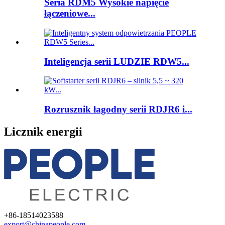
Seria RDM5 Wysokie napięcie
łączeniowe...
Inteligencja serii LUDZIE RDW5...
Rozrusznik łagodny serii RDJR6 i...
Licznik energii
+86-18514023588
export@chinapeople.com