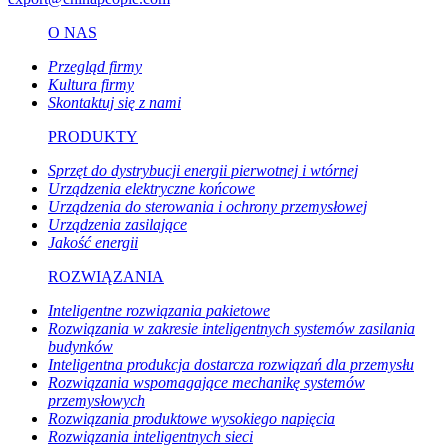
O NAS
Przegląd firmy
Kultura firmy
Skontaktuj się z nami
PRODUKTY
Sprzęt do dystrybucji energii pierwotnej i wtórnej
Urządzenia elektryczne końcowe
Urządzenia do sterowania i ochrony przemysłowej
Urządzenia zasilające
Jakość energii
ROZWIĄZANIA
Inteligentne rozwiązania pakietowe
Rozwiązania w zakresie inteligentnych systemów zasilania
budynków
Inteligentna produkcja dostarcza rozwiązań dla przemysłu
Rozwiązania wspomagające mechanikę systemów
przemysłowych
Rozwiązania produktowe wysokiego napięcia
Rozwiązania inteligentnych sieci