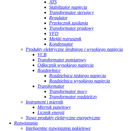
ATS
Stabilizator napięcia
Transformator sterujący
Regulator
Przełącznik zasilania
Transformator prądowy
VFD
Miękki rozrusznik
Kondensator
Produkty elektryczne średniego i wysokiego napięcia
VCB
Transformator pomiarowy
Odłącznik wysokiego napięcia
Rozdzielnice
Rozdzielnica niskiego napięcia
Rozdzielnica wysokiego napięcia
Transformator
Transformator mocy
Transformator rozdzielczy
Instrument i miernik
Miernik panelowy
Licznik energii
Nowe produkty elektryczne energetyczne
Rozwiązania
Inteligentne rozwiązania pakietowe