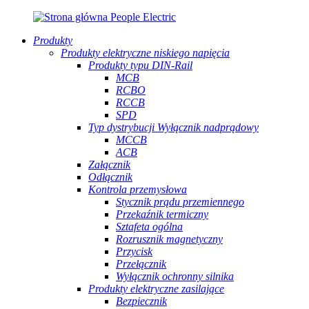
Produkty
Produkty elektryczne niskiego napięcia
Produkty typu DIN-Rail
MCB
RCBO
RCCB
SPD
Typ dystrybucji Wyłącznik nadprądowy
MCCB
ACB
Załącznik
Odłącznik
Kontrola przemysłowa
Stycznik prądu przemiennego
Przekaźnik termiczny
Sztafeta ogólna
Rozrusznik magnetyczny
Przycisk
Przełącznik
Wyłącznik ochronny silnika
Produkty elektryczne zasilające
Bezpiecznik