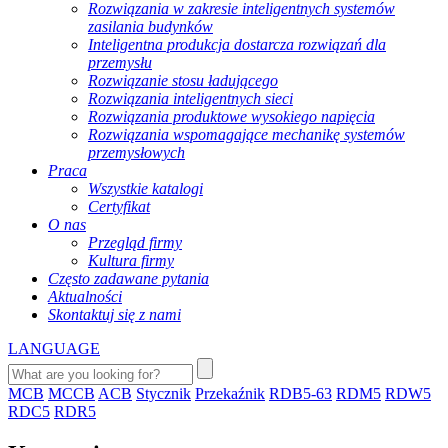
Rozwiązania w zakresie inteligentnych systemów
zasilania budynków
Inteligentna produkcja dostarcza rozwiązań dla
przemysłu
Rozwiązanie stosu ładującego
Rozwiązania inteligentnych sieci
Rozwiązania produktowe wysokiego napięcia
Rozwiązania wspomagające mechanikę systemów
przemysłowych
Praca
Wszystkie katalogi
Certyfikat
O nas
Przegląd firmy
Kultura firmy
Często zadawane pytania
Aktualności
Skontaktuj się z nami
LANGUAGE
MCB
MCCB
ACB
Stycznik
Przekaźnik
RDB5-63
RDM5
RDW5
RDC5
RDR5